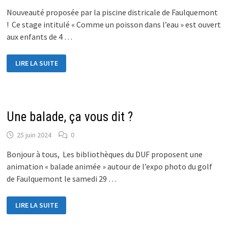
Nouveauté proposée par la piscine districale de Faulquemont
! Ce stage intitulé « Comme un poisson dans l’eau » est ouvert
aux enfants de 4 …
C’EST
LIRE LA SUITE
L’HEURE
DE
LA
PISCINE
!
Une balade, ça vous dit ?
25 juin 2024
0
Bonjour à tous, Les bibliothèques du DUF proposent une
animation « balade animée » autour de l’expo photo du golf
de Faulquemont le samedi 29 …
UNE
LIRE LA SUITE
BALADE,
ÇA
VOUS