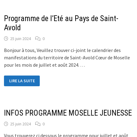
DIT
?
Programme de l’Eté au Pays de Saint-
Avold
25 juin 2024
0
Bonjour à tous, Veuillez trouver ci-joint le calendrier des
manifestations du territoire de Saint-Avold Cœur de Moselle
pour les mois de juillet et août 2024. …
PROGRAMME
LIRE LA SUITE
DE
L’ETÉ
AU
PAYS
DE
SAINT-
AVOLD
INFOS PROGRAMME MOSELLE JEUNESSE
25 juin 2024
0
Vous trouverez ci dessous le programme pour juillet et août