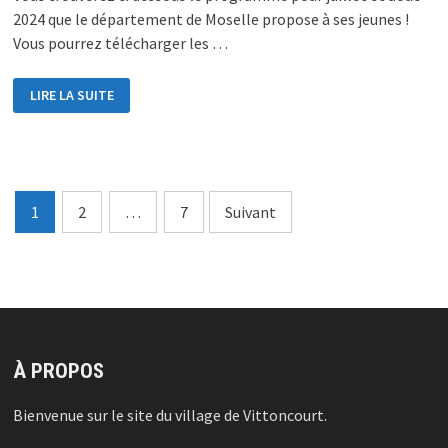
2024 que le département de Moselle propose à ses jeunes !
Vous pourrez télécharger les …
INFOS
LIRE LA SUITE
PROGRAMME
MOSELLE
JEUNESSE
Pagination
1
2
…
7
Suivant
des
publications
À PROPOS
Bienvenue sur le site du village de Vittoncourt.