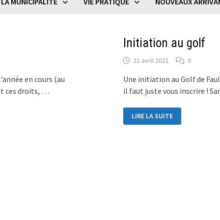
LA MUNICIPALITÉ
VIE PRATIQUE
NOUVEAUX ARRIVA
Initiation au golf
21 avril 2021
0
l’année en cours (au
Une initiation au Golf de Fau
t ces droits, …
il faut juste vous inscrire ! 
INITIATION
LIRE LA SUITE
AU
GOLF