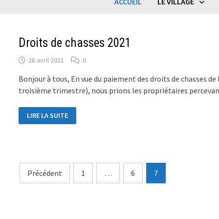
ACCUEIL
LE VILLAGE
Droits de chasses 2021
28 avril 2021
0
Bonjour à tous, En vue du paiement des droits de chasses de 
troisième trimestre), nous prions les propriétaires percevan
DROITS
LIRE LA SUITE
DE
CHASSES
2021
Pagination
Précédent
1
…
6
7
des
publications