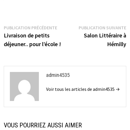
Navigation
Publication
P
PUBLICATION PRÉCÉDENTE
PUBLICATION SUIVANTE
précédente :
su
Livraison de petits
Salon Littéraire à
de
déjeuner.. pour l’école !
Hémilly
l’article
admin4535
Voir tous les articles de admin4535 →
VOUS POURRIEZ AUSSI AIMER