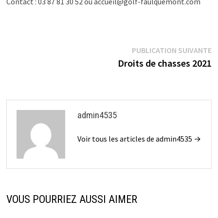
Contact : 03 87 81 30 52 ou accueil@golf-faulquemont.com
Navigation
P
PUBLICATION SUIVANTE
su
Droits de chasses 2021
de
l’article
admin4535
Voir tous les articles de admin4535 →
VOUS POURRIEZ AUSSI AIMER