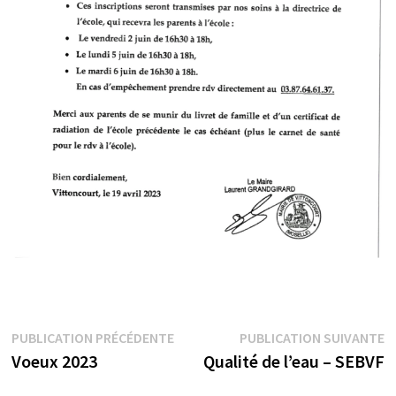
Navigation
Publication
P
PUBLICATION PRÉCÉDENTE
PUBLICATION SUIVANTE
précédente :
su
Voeux 2023
Qualité de l’eau – SEBVF
de